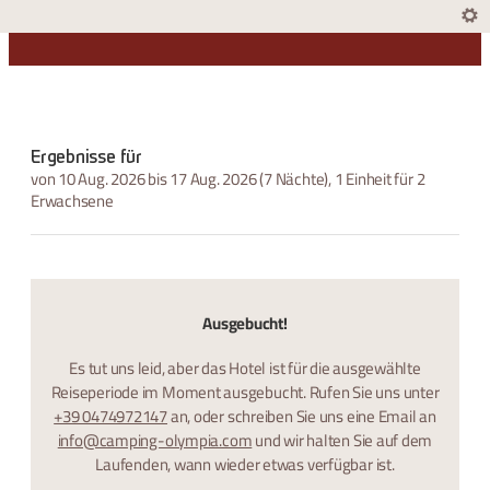
Camping Olympia - Unsere ver
Ergebnisse für
von 10 Aug. 2026 bis 17 Aug. 2026 (
7 Nächte
),
1 Einheit
für
2
Erwachsene
Ausgebucht!
Es tut uns leid, aber das Hotel ist für die ausgewählte
Reiseperiode im Moment ausgebucht. Rufen Sie uns unter
+39 0474972147
an, oder schreiben Sie uns eine Email an
info@camping-olympia.com
und wir halten Sie auf dem
Laufenden, wann wieder etwas verfügbar ist.