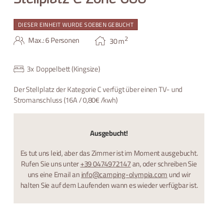
DIESER EINHEIT WURDE SOEBEN GEBUCHT
2
Max.: 6 Personen
30
m
3
x
Doppelbett (Kingsize)
Der Stellplatz der Kategorie C verfügt über einen TV- und
Stromanschluss (16A / 0,80€ /kwh)
Ausgebucht!
Es tut uns leid, aber das Zimmer ist im Moment ausgebucht.
Rufen Sie uns unter
+39 0474972147
an, oder schreiben Sie
uns eine Email an
info@camping-olympia.com
und wir
halten Sie auf dem Laufenden wann es wieder verfügbar ist.