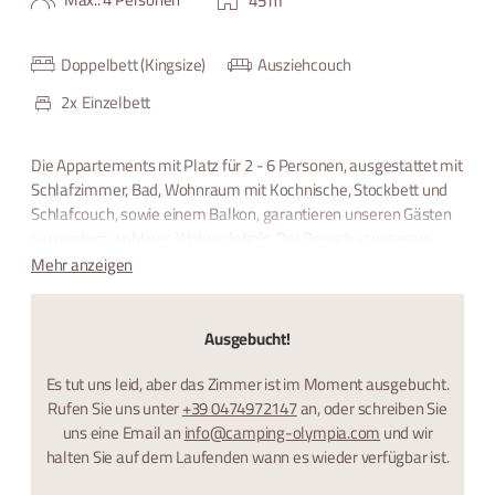
45
m
Doppelbett (Kingsize)
Ausziehcouch
2
x
Einzelbett
Die Appartements mit Platz für 2 - 6 Personen, ausgestattet mit
Schlafzimmer, Bad, Wohnraum mit Kochnische, Stockbett und
Schlafcouch, sowie einem Balkon, garantieren unseren Gästen
ein rundum wohliges Wohnerlebnis. Der Besuch in unserem
campingeigenem Schwimmbad und unserem Restaurant
Mehr anzeigen
runden Ihren Urlaub ab.
Ausgebucht!
Es tut uns leid, aber das Zimmer ist im Moment ausgebucht.
Rufen Sie uns unter
+39 0474972147
an, oder schreiben Sie
uns eine Email an
info@camping-olympia.com
und wir
halten Sie auf dem Laufenden wann es wieder verfügbar ist.