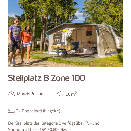
Stellplatz B Zone 100
2
Max.: 6 Personen
90
m
3
x
Doppelbett (Kingsize)
Der Stellplatz der Kategorie B verfügt über TV- und
Stromanschluss (16A / 0,80€ /kwh)