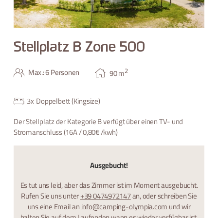
Stellplatz B Zone 500
2
Max.: 6 Personen
90
m
3
x
Doppelbett (Kingsize)
Der Stellplatz der Kategorie B verfügt über einen TV- und
Stromanschluss (16A / 0,80€ /kwh)
Ausgebucht!
Es tut uns leid, aber das Zimmer ist im Moment ausgebucht.
Rufen Sie uns unter
+39 0474972147
an, oder schreiben Sie
uns eine Email an
info@camping-olympia.com
und wir
halten Sie auf dem Laufenden wann es wieder verfügbar ist.