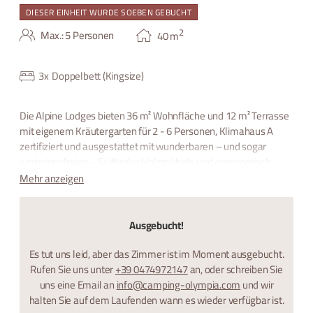
DIESER EINHEIT WURDE SOEBEN GEBUCHT
2
Max.: 5 Personen
40
m
3
x
Doppelbett (Kingsize)
Die Alpine Lodges bieten 36 m² Wohnfläche und 12 m² Terrasse
mit eigenem Kräutergarten für 2 - 6 Personen, Klimahaus A
zertifiziert und ausgestattet mit wunderbaren – und sogar
emissionsfreien – Südtiroler Holzmöbeln und ergonomisch-
biologischen Matratzen.
Mehr anzeigen
Ausgebucht!
Es tut uns leid, aber das Zimmer ist im Moment ausgebucht.
Rufen Sie uns unter
+39 0474972147
an, oder schreiben Sie
uns eine Email an
info@camping-olympia.com
und wir
halten Sie auf dem Laufenden wann es wieder verfügbar ist.