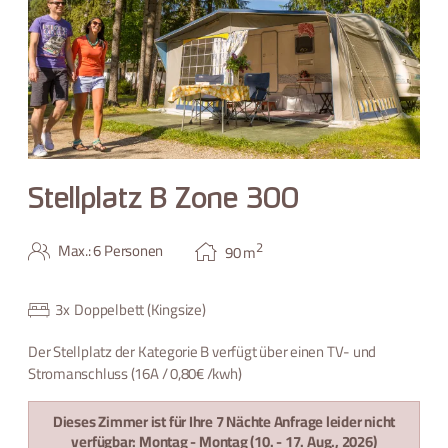
Stellplatz B Zone 300
2
Max.: 6 Personen
90
m
3
x
Doppelbett (Kingsize)
Der Stellplatz der Kategorie B verfügt über einen TV- und
Stromanschluss (16A / 0,80€ /kwh)
Dieses Zimmer ist für Ihre 7 Nächte Anfrage leider nicht
verfügbar:
Montag - Montag
(
10. - 17. Aug., 2026
)