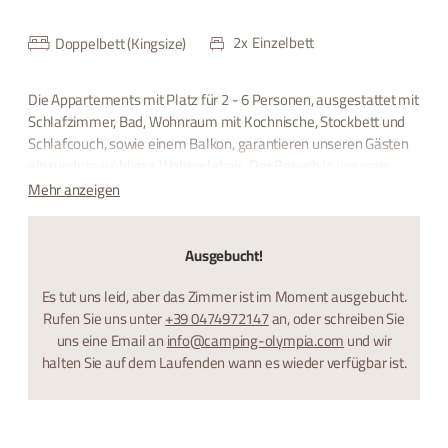
2
x
Einzelbett
Doppelbett (Kingsize)
Die Appartements mit Platz für 2 - 6 Personen, ausgestattet mit
Schlafzimmer, Bad, Wohnraum mit Kochnische, Stockbett und
Schlafcouch, sowie einem Balkon, garantieren unseren Gästen
ein rundum wohliges Wohnerlebnis. Der Besuch in unserem
campingeigenem Schwimmbad und unserem Restaurant
Mehr anzeigen
runden Ihren Urlaub ab.
Ausgebucht!
Es tut uns leid, aber das Zimmer ist im Moment ausgebucht.
Rufen Sie uns unter
+39 0474972147
an, oder schreiben Sie
uns eine Email an
info@camping-olympia.com
und wir
halten Sie auf dem Laufenden wann es wieder verfügbar ist.